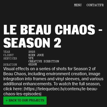
MENU
CONTACT
FR
LE BEAU CHAOS - 
SEASON 2
YEAR
2025
CLIENT
BIEN JOUÉ
VFX
SERVICES
CREATIVE DIRECTION
6X20M
DURATION
Visual effects on a series of shots for Season 2 of 
Beau Chaos, including environment creation, image 
integration into frames and vinyl sleeves, and various 
additional enhancements. To watch the full season, 
click here: (https://telequebec.tv/contenu/le-beau-
chaos-les-episodes)
← BACK TO OUR PROJECTS