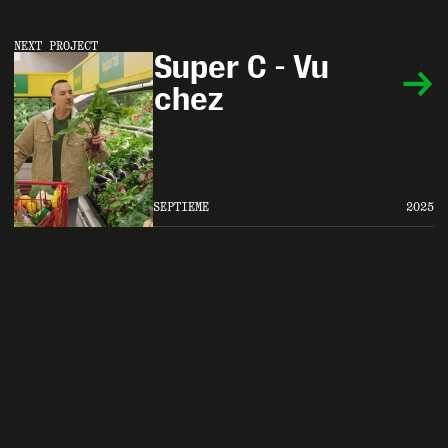
NEXT PROJECT
Super C - Vu 
chez
SEPTIÈME
2025
SEND